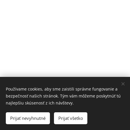
Používame cookies, aby sme zaistili správne fungovanie a
bezpečnosť našich stránok. Tým vám môžeme poskytnúť tú
najlepšiu skúsenosť z ich návštevy.
© 2016 AudioCARE
Prijať nevyhnutné
Prijať všetko
Cookies