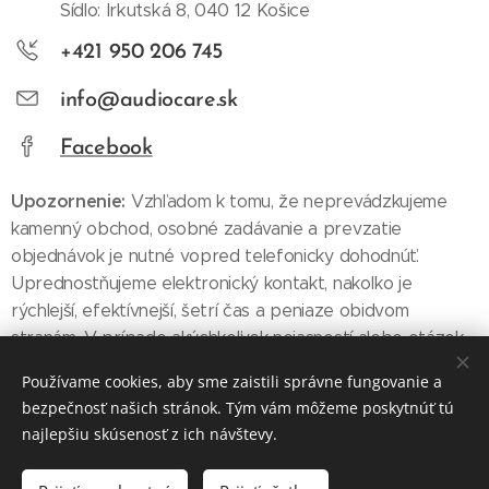
Sídlo: Irkutská 8, 040 12 Košice
+421 950 206 745
info@audiocare.sk
Facebook
Upozornenie:
Vzhľadom k tomu, že neprevádzkujeme
kamenný obchod, osobné zadávanie a prevzatie
objednávok je nutné vopred telefonicky dohodnúť.
Uprednostňujeme elektronický kontakt, nakoľko je
rýchlejší, efektívnejší, šetrí čas a peniaze obidvom
stranám. V prípade akýchkoľvek nejasností alebo otázok
Vám radi odpovieme.
Používame cookies, aby sme zaistili správne fungovanie a
bezpečnosť našich stránok. Tým vám môžeme poskytnúť tú
najlepšiu skúsenosť z ich návštevy.
© 2016 AudioCARE